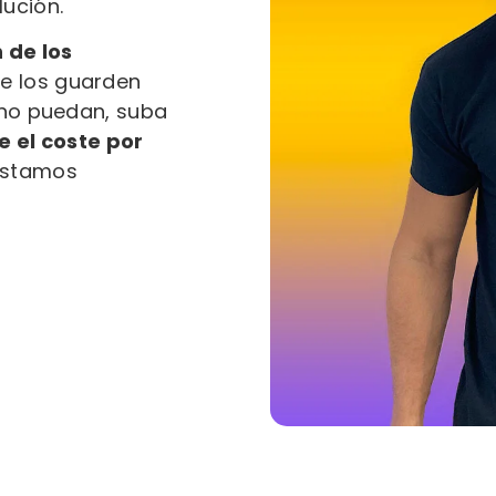
lución.
 de los
se los guarden
 no puedan, suba
e el coste por
 estamos