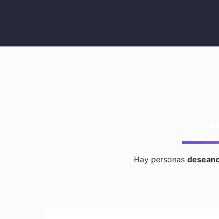
N
Hay personas
deseand