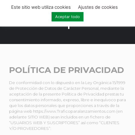
Este sitio web utiliza cookies
Ajustes de cookies
Aceptar todo
Política de privacidad
POLÍTICA DE PRIVACIDAD
De conformidad con lo dispuesto en la Ley Orgánica 15/1999
de Protección de Datos de Carácter Personal, mediante la
aceptación de la presente Política de Privacidad prestas tu
consentimiento informado, expreso, libre e inequívoco para
que los datos personales que proporciones a través de la
página web https://www.Traficoparalanzamientos.com (en
adelante SITIO WEB) sean incluidos en un fichero de
“USUARIOS WEB Y SUSCRIPTORES” así como “CLIENTES
Y/O PROVEEDORES”: