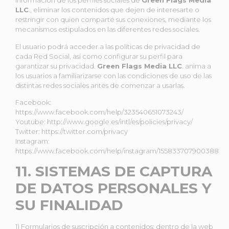
información de los perfiles sociales de
Green Flags Media
LLC
.
, eliminar los contenidos que dejen de interesarte o
restringir con quien comparte sus conexiones, mediante los
mecanismos estipulados en las diferentes redes sociales.
El usuario podrá acceder a las políticas de privacidad de
cada Red Social, así como configurar su perfil para
garantizar su privacidad.
Green Flags Media LLC
.
anima a
los usuarios a familiarizarse con las condiciones de uso de las
distintas redes sociales antes de comenzar a usarlas.
Facebook:
https://www.facebook.com/help/323540651073243/
Youtube: http://www.google.es/intl/es/policies/privacy/
Twitter: https://twitter.com/privacy
Instagram:
https://www.facebook.com/help/instagram/155833707900388
11. SISTEMAS DE CAPTURA
DE DATOS PERSONALES Y
SU FINALIDAD
1) Formularios de suscripción a contenidos: dentro de la web