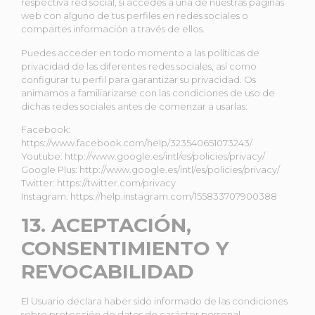
respectiva red social, si accedes a una de nuestras páginas
web con alguno de tus perfiles en redes sociales o
compartes información a través de ellos.
Puedes acceder en todo momento a las políticas de
privacidad de las diferentes redes sociales, así como
configurar tu perfil para garantizar su privacidad. Os
animamos a familiarizarse con las condiciones de uso de
dichas redes sociales antes de comenzar a usarlas:
Facebook:
https://www.facebook.com/help/323540651073243/
Youtube: http://www.google.es/intl/es/policies/privacy/
Google Plus: http://www.google.es/intl/es/policies/privacy/
Twitter: https://twitter.com/privacy
Instagram: https://help.instagram.com/155833707900388
13. ACEPTACIÓN,
CONSENTIMIENTO Y
REVOCABILIDAD
El Usuario declara haber sido informado de las condiciones
sobre protección de datos de carácter personal,